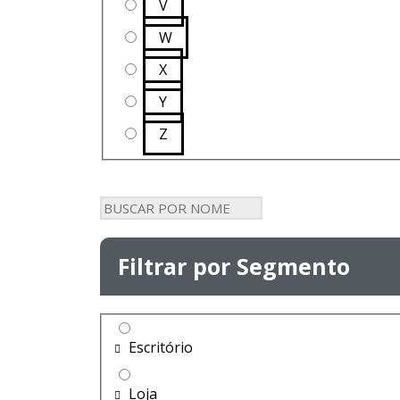
V
W
X
Y
Z
Filtrar por Segmento
Escritório
Loja