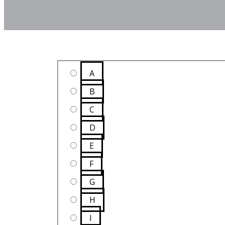
A
B
C
D
E
F
G
H
I