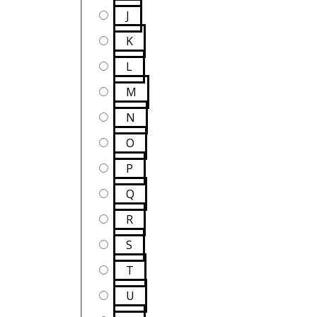
J
K
L
M
N
O
P
Q
R
S
T
U